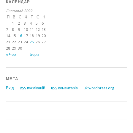
КАЛЕНДАР
Листопад 2022
П
В
С
Ч
П
С
Н
1
2
3
4
5
6
7
8
9
10
11
12
13
14
15
16
17
18
19
20
21
22
23
24
25
26
27
28
29
30
« Чер
Бер »
МЕТА
Вхід
RSS
публікацій
RSS
коментарів
uk.wordpress.org