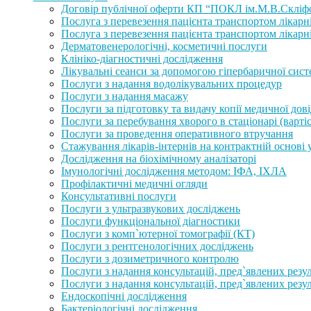
Договір публічної оферти КП “ПОКЛ ім.М.В.Скліф
Послуга з перевезення пацієнта транспортом лікарні
Послуга з перевезення пацієнта транспортом лікарн
Дерматовенерологічні, косметичні послуги
Клініко-діагностичні дослідження
Лікувальні сеанси за допомогою гіпербаричної сист
Послуги з надання водолікувальних процедур
Послуги з надання масажу
Послуги за підготовку та видачу копії медичної довід
Послуги за перебування хворого в стаціонарі (вартіс
Послуги за проведення оперативного втручання
Стажування лікарів-інтернів на контрактній основі 
Дослідження на біохімічному аналізаторі
Імунологічні дослідження методом: ІФА, ІХЛА
Профілактичні медичні огляди
Консультативні послуги
Послуги з ультразвукових досліджень
Послуги функціональної діагностики
Послуги з комп`ютерної томографії (КТ)
Послуги з рентгенологічних досліджень
Послуги з дозиметричного контролю
Послуги з надання консультацій, пред`явлених рез
Послуги з надання консультацій, пред`явлених рез
Ендоскопічні дослідження
Бактеріологічні дослідження