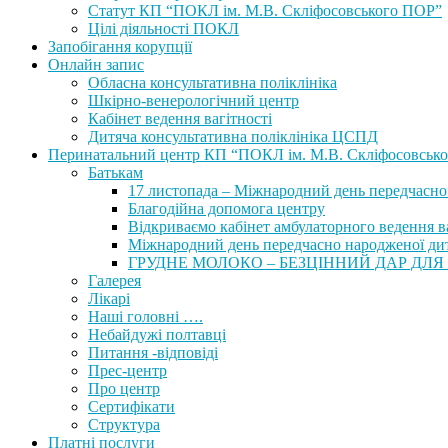
Статут КП “ПОКЛ ім. М.В. Скліфосовського ПОР”
Цілі діяльності ПОКЛ
Запобігання корупції
Онлайн запис
Обласна консультативна поліклініка
Шкірно-венерологічний центр
Кабінет ведення вагітності
Дитяча консультативна поліклініка ЦСПД
Перинатальний центр КП “ПОКЛ ім. М.В. Скліфосовськ
Батькам
17 листопада – Міжнародний день передчасно
Благодійна допомога центру
Відкриваємо кабінет амбулаторного ведення ва
Міжнародний день передчасно народженої ди
ГРУДНЕ МОЛОКО – БЕЗЦІННИЙ ДАР ДЛЯ
Галерея
Лікарі
Наші головні ….
Небайдужі полтавці
Питання -відповіді
Прес-центр
Про центр
Сертифікати
Структура
Платні послуги