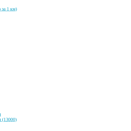
 за 1 км)
я
 (13000)