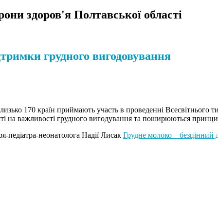
орони здоров'я Полтавської області
ідтримки грудного вигодовування
у близько 170 країн приймають участь в проведенні Всесвітнього
кості на важливості грудного вигодування та поширюються принц
аря-педіатра-неонатолога Надії Лисак
Грудне молоко – безцінний 