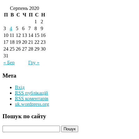
Серпень 2020
П
В
С
Ч
П
С
Н
1
2
3
4
5
6
7
8
9
10
11
12
13
14
15
16
17
18
19
20
21
22
23
24
25
26
27
28
29
30
31
« Бер
Гру »
Мета
Вхід
RSS
публікацій
RSS
коментарів
uk.wordpress.org
Пошук по сайту