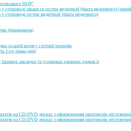
осовського ПОР”
 у супроводі лікаря та сестри медичной (брата медичного) (тариф
і у супроводі сестри медичной (брата медичного)
еми (барокамера)
ки та копії витягу з історії хвороби
ть 1-го ліжко-дня)
у базових закладах та установах охорони здоров`я
ультатів на CD-DVD дисках з оформленням протоколів обстеженн
ультатів на CD-DVD дисках з оформленням протоколів обстеження