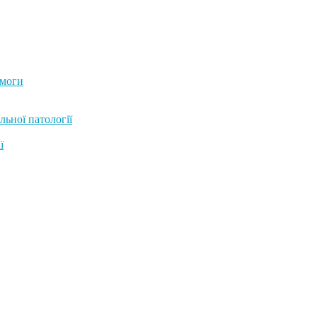
омоги
льної патології
ї