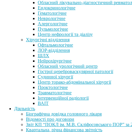
Обласний лікувально-діагностичний ревматол
Ендокринологічне
Гематологічне
Неврологічне
Алергологічне
Пульмологічне
Центр нефрології та діалізу
Хірургічні відділення
Офтальмологічне
ЛОР-відділення
ЩЛХ
Нейрохірургічне
Обласний урологічний центр
Гострої цереброваскулярної патології
Судинної хірургії
Центр торако-абдомінальної хірургії
Проктологічне
Травматологічне
Інтервенційної радіології
ВАІТ
Діяльність
Біографічна довідка головного лікаря
Відомості про договори
Звіт КП “ПОКЛ ім. М.В. Скліфосовського ПОР” за 
Квартальна, річна фінансова звітність