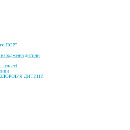
ого ПОР”
 народженої дитини
гітності
тини
 ЗДОРОВ’Я ДИТИНИ