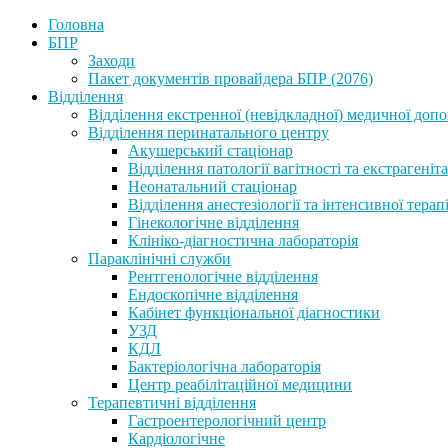
Головна
БПР
Заходи
Пакет документів провайдера БПР (2076)
Відділення
Відділення екстренної (невідкладної) медичної доп
Відділення перинатального центру
Акушерський стаціонар
Відділення патології вагітності та екстрагеніта
Неонатальний стаціонар
Відділення анестезіології та інтенсивної терапі
Гінекологічне відділення
Клініко-діагностична лабораторія
Параклінічні служби
Рентгенологічне відділення
Ендоскопічне відділення
Кабінет функціональної діагностики
УЗД
КДЛ
Бактеріологічна лабораторія
Центр реабілітаційної медицини
Терапевтичні відділення
Гастроентерологічний центр
Кардіологічне