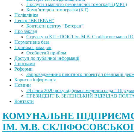
Послуги з магніто-резонансної томографії (МРТ)
Комп’ютерна томографія (КТ)
Поліклініка
Центр “ВЕТЕРАН”
Контакти центру “Ветеран”
Про заклад
Структура КП «ПОКЛ ім. М.В. Скліфосовського П
Нормативна база
Прийом громадян
Особистий прийом
Доступ до публічної інформації
Програми
Реформи
Запровадженння пілотного проекту з реалізації дер
Корисна інформація
Новини
29 січня 2020 року відбулась медична рада ” Підсу
ПРЕЗИДЕНТ В. ЗЕЛЕНСЬКИЙ ВІДВІДАВ ПОЛ
Контакти
КОМУНАЛЬНЕ ПІДПРИЄМС
ІМ. М.В. СКЛІФОСОВСЬКО