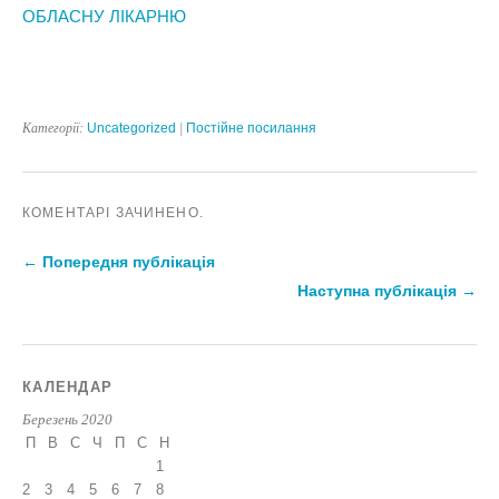
ОБЛАСНУ ЛІКАРНЮ
Категорії:
Uncategorized
|
Постійне посилання
КОМЕНТАРІ ЗАЧИНЕНО.
← Попередня публікація
Наступна публікація →
КАЛЕНДАР
Березень 2020
П
В
С
Ч
П
С
Н
1
2
3
4
5
6
7
8