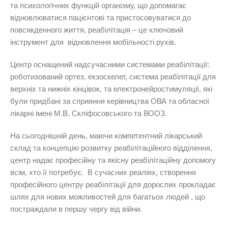
та психологічних функцій організму, що допомагає
відновлюватися пацієнтові та пристосовуватися до
повсякденного життя, реабілітація – це ключовий
інструмент для відновлення мобільності рухів.
Центр оснащений надсучасними системами реабілітації:
роботизований ортез, екзоскелет, система реабілітації для
верхніх та нижніх кінцівок, та електронейростимуляції, які
були придбані за сприяння керівництва ОВА та обласної
лікарні імені М.В. Скліфосовського та ВООЗ.
На сьогоднішній день, маючи компетентний лікарський
склад та концепцію розвитку реабілітаційного відділення,
центр надає професійну та якісну реабілітаційну допомогу
всім, хто її потребує. В сучасних реаліях, створення
професійного центру реабілітації для дорослих прокладає
шлях для нових можливостей для багатьох людей , що
постраждали в першу чергу від війни.