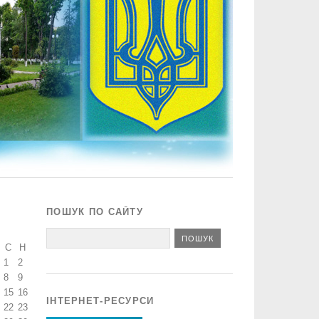
ПОШУК ПО САЙТУ
С
Н
1
2
8
9
15
16
ІНТЕРНЕТ-РЕСУРСИ
22
23