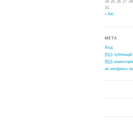
24
25
26
27
28
31
« Кві
МЕТА
Вхід
RSS
публікацій
RSS
коментарі
uk.wordpress.or