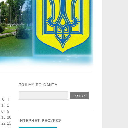
ПОШУК ПО САЙТУ
С
Н
1
2
8
9
15
16
ІНТЕРНЕТ-РЕСУРСИ
22
23