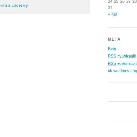
24
25
26
27
28
ійти в систему
.
31
« Кві
МЕТА
Вхід
RSS
публікацій
RSS
коментарі
uk.wordpress.or